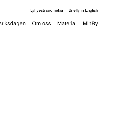
Lyhyesti suomeksi
Briefly in English
sriksdagen
Om oss
Material
MinBy