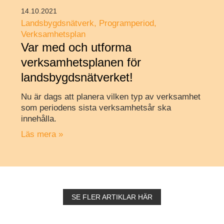
14.10.2021
Landsbygdsnätverk
Programperiod
Verksamhetsplan
Var med och utforma
verksamhetsplanen för
landsbygdsnätverket!
Nu är dags att planera vilken typ av verksamhet
som periodens sista verksamhetsår ska
innehålla.
Läs mera »
SE FLER ARTIKLAR HÄR