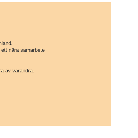
nland.
r ett nära samarbete
ra av varandra.