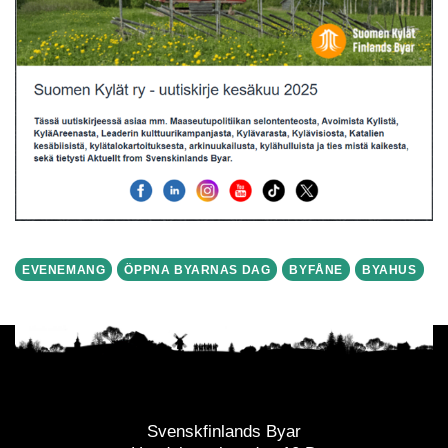
EVENEMANG
ÖPPNA BYARNAS DAG
BYFÅNE
BYAHUS
Svenskfinlands Byar