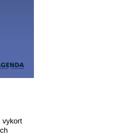
 vykort
och