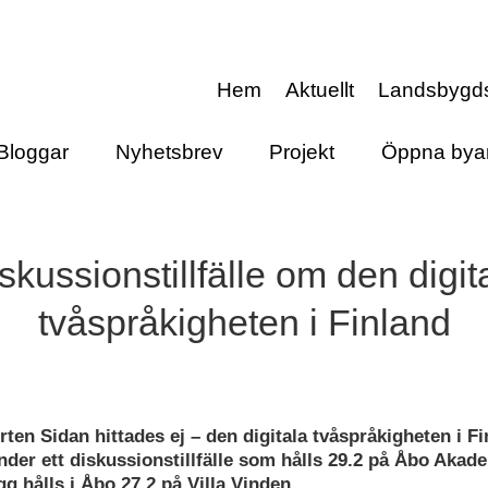
Hem
Aktuellt
Landsbygd
Bloggar
Nyhetsbrev
Projekt
Öppna bya
skussionstillfälle om den digit
tvåspråkigheten i Finland
en Sidan hittades ej – den digitala tvåspråkigheten i Fi
der ett diskussionstillfälle som hålls 29.2 på Åbo Akade
 hålls i Åbo 27.2 på Villa Vinden.