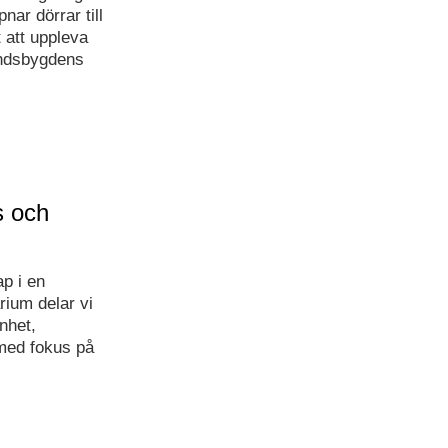
ar dörrar till
 att uppleva
landsbygdens
s och
p i en
rium delar vi
nhet,
med fokus på