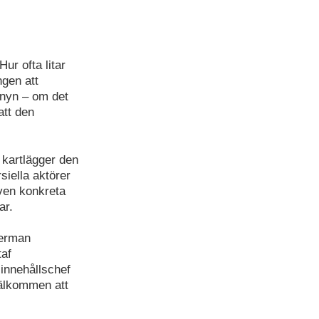
ur ofta litar
ngen att
enyn – om det
att den
kartlägger den
siella aktörer
ven konkreta
ar.
derman
taf
innehållschef
välkommen att