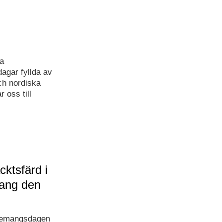
a
agar fyllda av
och nordiska
 oss till
ktsfärd i
ang den
enemangsdagen