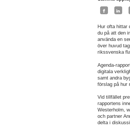
Hur ofta hittar
du på att den i
använda en ser
över huvud tag
rikssvenska fl
Agenda-rappo
digitala verkl
samt andra byg
förslag på hur 
Vid tillfället
rapportens inn
Westerholm, we
och partner An
delta i diskuss