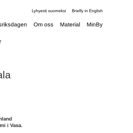
Lyhyesti suomeksi
Briefly in English
sriksdagen
Om oss
Material
MinBy
r
ala
nland
mi i Vasa.