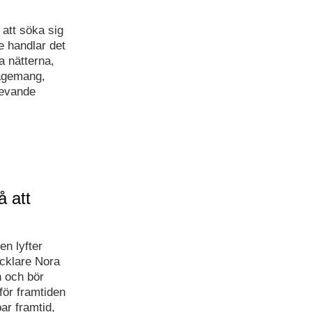
att söka sig
 handlar det
a nätterna,
agemang,
levande
å att
en lyfter
cklare Nora
n och bör
för framtiden
bar framtid,