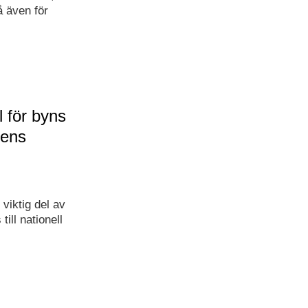
å även för
 för byns
tens
viktig del av
ill nationell