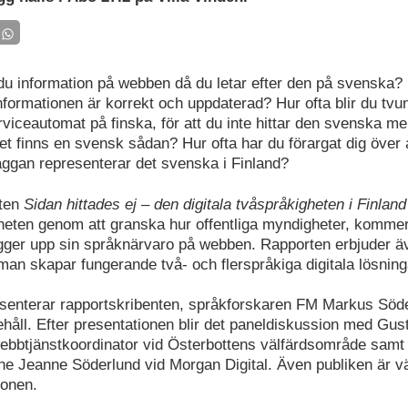
 du information på webben då du letar efter den på svenska? H
nformationen är korrekt och uppdaterad? Hur ofta blir du tvu
viceautomat på finska, för att du inte hittar den svenska m
et finns en svensk sådan? Hur ofta har du förargat dig över 
aggan representerar det svenska i Finland?
rten
Sidan hittades ej – den digitala tvåspråkigheten i Finland
igheten genom att granska hur offentliga myndigheter, kommer
ger upp sin språknärvaro på webben. Rapporten erbjuder ä
man skapar fungerande två- och flerspråkiga digitala lösning
 presenterar rapportskribenten, språkforskaren FM Markus Sö
ehåll. Efter presentationen blir det paneldiskussion med Gus
bbtjänstkoordinator vid Österbottens välfärdsområde samt 
ne Jeanne Söderlund vid Morgan Digital. Även publiken är 
ionen.