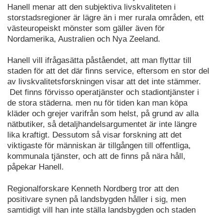
Hanell menar att den subjektiva livskvaliteten i
storstadsregioner är lägre än i mer rurala områden, ett
västeuropeiskt mönster som gäller även för
Nordamerika, Australien och Nya Zeeland.
Hanell vill ifrågasätta påståendet, att man flyttar till
staden för att det där finns service, eftersom en stor del
av livskvalitetsforskningen visar att det inte stämmer.
Det finns förvisso operatjänster och stadiontjänster i
de stora städerna. men nu för tiden kan man köpa
kläder och grejer varifrån som helst, på grund av alla
nätbutiker, så detaljhandelsargumentet är inte längre
lika kraftigt. Dessutom så visar forskning att det
viktigaste för människan är tillgången till offentliga,
kommunala tjänster, och att de finns på nära håll,
påpekar Hanell.
Regionalforskare Kenneth Nordberg tror att den
positivare synen på landsbygden håller i sig, men
samtidigt vill han inte ställa landsbygden och staden