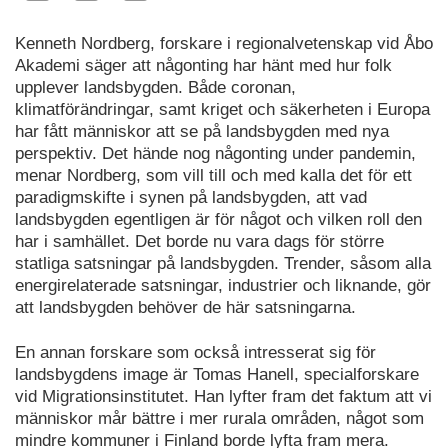
Kenneth Nordberg, forskare i regionalvetenskap vid Åbo
Akademi säger att någonting har hänt med hur folk
upplever landsbygden. Både coronan,
klimatförändringar, samt kriget och säkerheten i Europa
har fått människor att se på landsbygden med nya
perspektiv. Det hände nog någonting under pandemin,
menar Nordberg, som vill till och med kalla det för ett
paradigmskifte i synen på landsbygden, att vad
landsbygden egentligen är för något och vilken roll den
har i samhället. Det borde nu vara dags för större
statliga satsningar på landsbygden. Trender, såsom alla
energirelaterade satsningar, industrier och liknande, gör
att landsbygden behöver de här satsningarna.
En annan forskare som också intresserat sig för
landsbygdens image är Tomas Hanell, specialforskare
vid Migrationsinstitutet. Han lyfter fram det faktum att vi
människor mår bättre i mer rurala områden, något som
mindre kommuner i Finland borde lyfta fram mera.