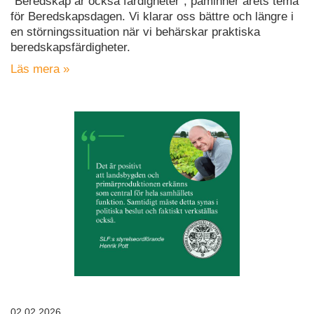
”Beredskap är också färdigheter”, påminner årets tema
för Beredskapsdagen. Vi klarar oss bättre och längre i
en störningssituation när vi behärskar praktiska
beredskapsfärdigheter.
Läs mera »
02.02.2026