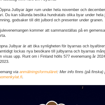
ppna Julbyar äger rum under hela november och december f
ari. Du kan sålunda besöka hundratals olika byar under hela
tämning, godsaker till ditt julbord och presenter under granen.
 julevenemangen kommer att sammanställas på en gemens
rta.
na Julbyar är att öka synligheten för byarnas och byaföre
tidigt lockas nya besökare till julbyarna och byarnas mån
 visas upp. Runt om i Finland hölls 577 evenemang år 202
2023.
nemang via
anmälningsformuläret
: Mer info finns (på finska)
uomenkylat.fi
.