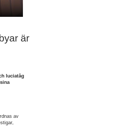
byar är
ch luciatåg
 sina
rdnas av
stigar,