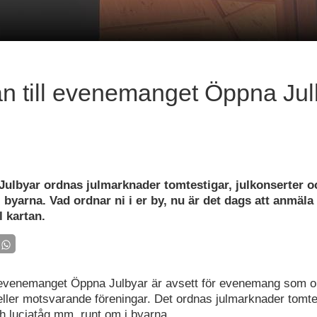
n till evenemanget Öppna Jul
ulbyar ordnas julmarknader tomtestigar, julkonserter o
byarna. Vad ordnar ni i er by, nu är det dags att anmäla
 kartan.
 evenemanget Öppna Julbyar är avsett för evenemang som o
eller motsvarande föreningar. Det ordnas julmarknader tomte
ch luciatåg mm. runt om i byarna.