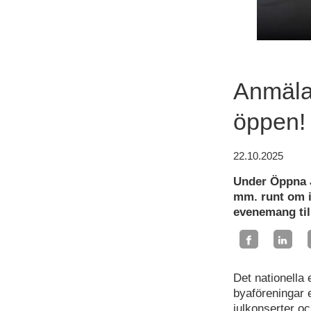
Anmäla
öppen!
22.10.2025
Under Öppna J
mm. runt om i 
evenemang till
Det nationella
byaföreningar 
julkonserter o