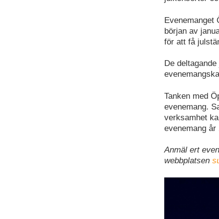
Evenemanget Ö
början av janu
för att få juls
De deltagande
evenemangska
Tanken med Öpp
evenemang. Sam
verksamhet kan
evenemang år 
Anmäl ert eve
webbplatsen
s