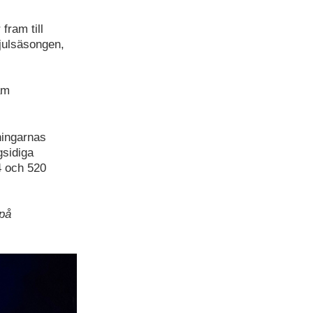
ram till
 julsäsongen,
am
ningarnas
gsidiga
4 och 520
 på