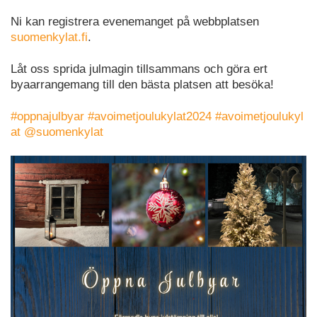
Ni kan registrera evenemanget på webbplatsen
suomenkylat.fi
.
Låt oss sprida julmagin tillsammans och göra ert
byaarrangemang till den bästa platsen att besöka!
#oppnajulbyar
#avoimetjoulukylat2024
#avoimetjoulukyl
at
@suomenkylat