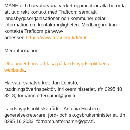
MANE och harvaturvanätverket uppmuntrar alla berörda
att ta direkt kontakt med Traficom samt att
landsbygdsorganisationer och kommuner delar
information om kontaktmöjligheten. Medborgare kan
kontakta Traficom på www-
adressen
https://www.traficom.fi/fi/yht...
.
Mer information:
Uttalandet finns att läsa på landsbygdspolitikens
webbsida
.
Harvaturvanätverket: Jari Lepistö,
räddningsöverinspektör, inrikesministeriet, tfn 0295 48
8218, förnamn.efternamn@gov.fi.
Landsbygdspolitiska rådet: Antonia Husberg,
generalsekreterare, jord- och skogsbruksministeriet, tfn
0295 16 2033, förnamn.efternamn@gov.fi.