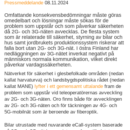
Pressmeddelande
08.11.2024
Omfattande konsekvensbedömningar måste göras
omedelbart och lösningar måste sökas för de
problem som uppstår och som påverkar säkerheten
då 2G- och 3G-näten avvecklas. De flesta system
som är relaterade till säkerhet, styrning av bilar och
hus samt jordbrukets produktionssystem riskerar att
falla bort utan 2G- och 3G-nät. I östra Finland har
nedläggningen av 3G-nätet inverkat negativt på
människors normala kommunikation, vilket direkt
påverkar vardagssäkerheten.
Nätverket för säkerhet i glesbefolkade områden (nedan
kallat harvaturva) och landsbygdspolitiska rådet (nedan
kallat MANE)
lyfter i ett gemensamt uttalande
fram de
problem som uppstår vid teleoperatörernas avveckling
av 2G- och 3G-näten. Oro finns både för avvecklingen
av 2G- och 3G-näten och för täckningen av 4G- och
5G-mobilnät som är beroende av fiberoptik.
Bilar utrustade med nuvarande eCall-system baserade