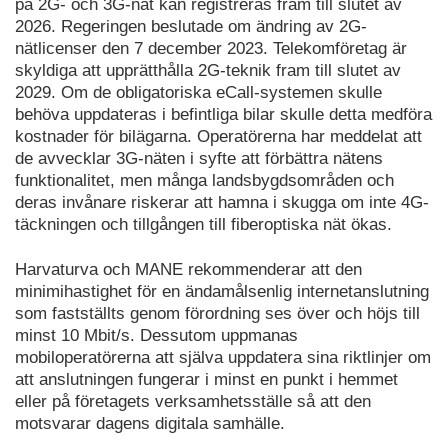
på 2G- och 3G-nät kan registreras fram till slutet av
2026. Regeringen beslutade om ändring av 2G-
nätlicenser den 7 december 2023. Telekomföretag är
skyldiga att upprätthålla 2G-teknik fram till slutet av
2029. Om de obligatoriska eCall-systemen skulle
behöva uppdateras i befintliga bilar skulle detta medföra
kostnader för bilägarna. Operatörerna har meddelat att
de avvecklar 3G-näten i syfte att förbättra nätens
funktionalitet, men många landsbygdsområden och
deras invånare riskerar att hamna i skugga om inte 4G-
täckningen och tillgången till fiberoptiska nät ökas.
Harvaturva och MANE rekommenderar att den
minimihastighet för en ändamålsenlig internetanslutning
som fastställts genom förordning ses över och höjs till
minst 10 Mbit/s. Dessutom uppmanas
mobiloperatörerna att själva uppdatera sina riktlinjer om
att anslutningen fungerar i minst en punkt i hemmet
eller på företagets verksamhetsställe så att den
motsvarar dagens digitala samhälle.