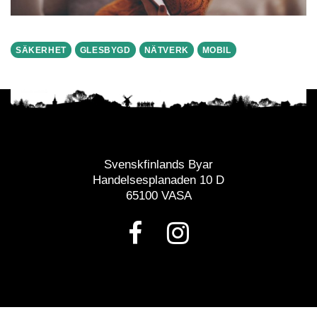
SÄKERHET
GLESBYGD
NÄTVERK
MOBIL
Svenskfinlands Byar
Handelsesplanaden 10 D
65100 VASA