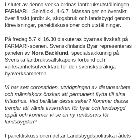
I slutet av denna vecka ordnas lantbruksutställningen
FARMARI i Seinäjoki, 4-6.7. Mässan ger en översikt
över finskt jordbruk, skogsbruk och landsbygd genom
förevisningar, paneldiskussioner och utställningar.
På fredag 5.7 kl 16.30 diskuteras byarnas livskaft på
FARMARI-scenen. Svenskfinlands Byar representeras i
panelen av
Nora Backlund
, specialsakkunnig på
Svenska lantbrukssällskapens förbund och
verksamhetsutvecklare för den svenskspråkiga
byaverksamheten.
Vi har sett coronatiden, utvidgningen av distansarbete
och människors önskan att permanent flytta till sina
fritidshus. Vad berättar dessa saker? Kommer dessa
trender att vända livskraften för byar och landsbygd
uppåt och kommer vi se en ny renässans för
landsbygden?
I paneldiskussionen deltar Landsbygdspolitiska rådets