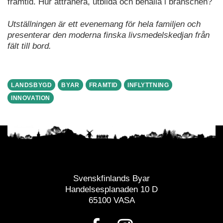
framtid. Hur attrahera, utbilda och behålla i branschen?
Utställningen är ett evenemang för hela familjen och
presenterar den moderna finska livsmedelskedjan från
fält till bord.
LANDSBYGD
BYAR
FRAMTID
INFLYTTNING
INNOVATION
Svenskfinlands Byar
Handelsesplanaden 10 D
65100 VASA