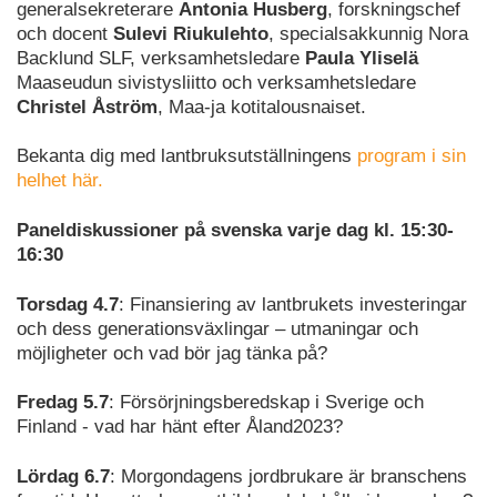
generalsekreterare
Antonia Husberg
, forskningschef
och docent
Sulevi Riukulehto
, specialsakkunnig Nora
Backlund SLF, verksamhetsledare
Paula Yliselä
Maaseudun sivistysliitto och verksamhetsledare
Christel Åström
, Maa-ja kotitalousnaiset.
Bekanta dig med lantbruksutställningens
program i sin
helhet här.
Paneldiskussioner på svenska varje dag kl. 15:30-
16:30
Torsdag 4.7
: Finansiering av lantbrukets investeringar
och dess generationsväxlingar – utmaningar och
möjligheter och vad bör jag tänka på?
Fredag 5.7
: Försörjningsberedskap i Sverige och
Finland - vad har hänt efter Åland2023?
Lördag 6.7
: Morgondagens jordbrukare är branschens