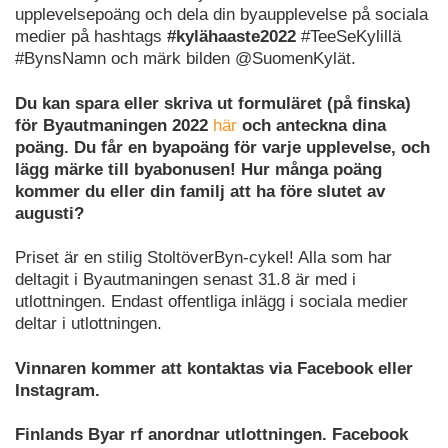
upplevelsepoäng och dela din byaupplevelse på sociala
medier på hashtags
#kylähaaste2022
#TeeSeKylillä
#BynsNamn och märk bilden @SuomenKylät.
Du kan spara eller skriva ut formuläret (på finska)
för Byautmaningen 2022
här
och anteckna dina
poäng. Du får en byapoäng för varje upplevelse, och
lägg märke till byabonusen! Hur många poäng
kommer du eller din familj att ha före slutet av
augusti?
Priset är en stilig StoltöverByn-cykel! Alla som har
deltagit i Byautmaningen senast 31.8 är med i
utlottningen. Endast offentliga inlägg i sociala medier
deltar i utlottningen.
Vinnaren kommer att kontaktas via Facebook eller
Instagram.
Finlands Byar rf anordnar utlottningen. Facebook