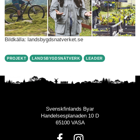
Bildkälla: landsbygdsnatverket.se
PROJEKT
LANDSBYGDSNÄTVERK
LEADER
Svenskfinlands Byar
Handelsesplanaden 10 D
65100 VASA