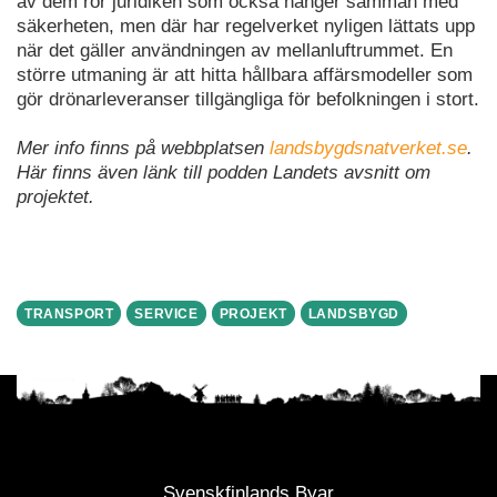
av dem rör juridiken som också hänger samman med
säkerheten, men där har regelverket nyligen lättats upp
när det gäller användningen av mellanluftrummet. En
större utmaning är att hitta hållbara affärsmodeller som
gör drönarleveranser tillgängliga för befolkningen i stort.
Mer info finns på webbplatsen
landsbygdsnatverket.se
.
Här finns även länk till podden Landets avsnitt om
projektet.
TRANSPORT
SERVICE
PROJEKT
LANDSBYGD
Svenskfinlands Byar