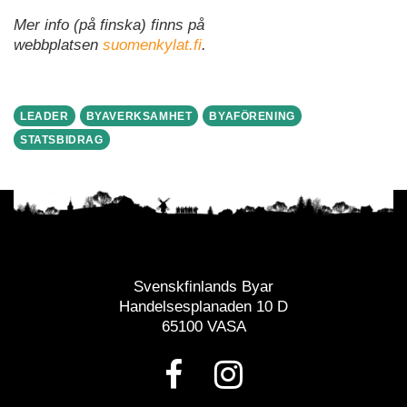
Mer info (på finska) finns på
webbplatsen
suomenkylat.fi
.
LEADER
BYAVERKSAMHET
BYAFÖRENING
STATSBIDRAG
Svenskfinlands Byar
Handelsesplanaden 10 D
65100 VASA