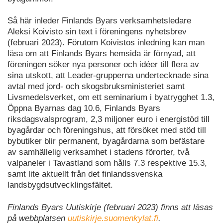
Så här inleder Finlands Byars verksamhetsledare
Aleksi Koivisto sin text i föreningens nyhetsbrev
(februari 2023). Förutom Koivistos inledning kan man
läsa om att Finlands Byars hemsida är förnyad, att
föreningen söker nya personer och idéer till flera av
sina utskott, att Leader-grupperna undertecknade sina
avtal med jord- och skogsbruksministeriet samt
Livsmedelsverket, om ett seminarium i byatrygghet 1.3,
Öppna Byarnas dag 10.6, Finlands Byars
riksdagsvalsprogram, 2,3 miljoner euro i energistöd till
byagårdar och föreningshus, att försöket med stöd till
bybutiker blir permanent, byagårdarna som befästare
av samhällelig verksamhet i stadens förorter, två
valpaneler i Tavastland som hålls 7.3 respektive 15.3,
samt lite aktuellt från det finlandssvenska
landsbygdsutvecklingsfältet.
Finlands Byars Uutiskirje (februari 2023) finns att läsas
på webbplatsen
uutiskirje.suomenkylat.fi
.