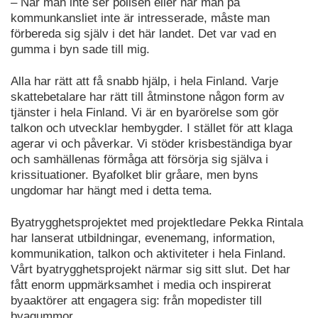
– När man inte ser polisen eller när man på
kommunkansliet inte är intresserade, måste man
förbereda sig själv i det här landet. Det var vad en
gumma i byn sade till mig.
Alla har rätt att få snabb hjälp, i hela Finland. Varje
skattebetalare har rätt till åtminstone någon form av
tjänster i hela Finland. Vi är en byarörelse som gör
talkon och utvecklar hembygder. I stället för att klaga
agerar vi och påverkar. Vi stöder krisbeständiga byar
och samhällenas förmåga att försörja sig själva i
krissituationer. Byafolket blir gråare, men byns
ungdomar har hängt med i detta tema.
Byatrygghetsprojektet med projektledare Pekka Rintala
har lanserat utbildningar, evenemang, information,
kommunikation, talkon och aktiviteter i hela Finland.
Vårt byatrygghetsprojekt närmar sig sitt slut. Det har
fått enorm uppmärksamhet i media och inspirerat
byaaktörer att engagera sig: från mopedister till
byagummor.