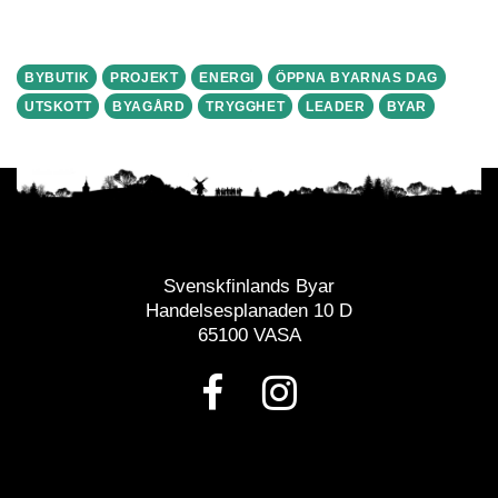
BYBUTIK
PROJEKT
ENERGI
ÖPPNA BYARNAS DAG
UTSKOTT
BYAGÅRD
TRYGGHET
LEADER
BYAR
Svenskfinlands Byar
Handelsesplanaden 10 D
65100 VASA