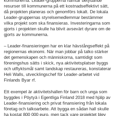
kommunerna. Leader-grupperna hämtar betydande
resurser till kommunerna på ett kostnadseffektivt sätt,
då projekten planeras och genomförs lokalt. De lokala
Leader-gruppernas styrelsemedlemmar bestämmer
vilka projekt som ska finansieras. Investeringarna som
gjorts i projekten skulle ha blivit avsevärt dyrare om de
gjorts av kommunerna.
– Leader-finansieringen har en klar hävstångseffekt på
regionernas ekonomi. När man jobbar på talko stärker
det gemenskapen och människorna, samtidigt som
föreningshus sätts i skick, nya aktivitetsplatser byggs
och utflyktsmål samt landskap restaureras, konstaterar
Heli Walls, utvecklingschef för Leader-arbetet vid
Finlands Byar rf.
Ett exempel är aktivitetshallen för barn och unga som
byggdes i Pöytyä i Egentliga Finland 2018 med hjälp av
Leader-finansiering och privat finansiering från lokala
företag och talkoarbete. Att bygga en sådan hall skulle
ha kostat 800 000 euro, men tack vare projektet blev