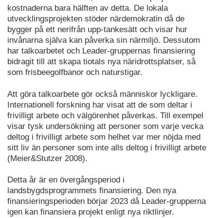
kostnaderna bara hälften av detta. De lokala
utvecklingsprojekten stöder närdemokratin då de
bygger på ett nerifrån upp-tankesätt och visar hur
invånarna själva kan påverka sin närmiljö. Dessutom
har talkoarbetet och Leader-gruppernas finansiering
bidragit till att skapa tiotals nya näridrottsplatser, så
som frisbeegolfbanor och naturstigar.
Att göra talkoarbete gör också människor lyckligare.
Internationell forskning har visat att de som deltar i
frivilligt arbete och välgörenhet påverkas. Till exempel
visar tysk undersökning att personer som varje vecka
deltog i frivilligt arbete som helhet var mer nöjda med
sitt liv än personer som inte alls deltog i frivilligt arbete
(Meier&Stutzer 2008).
Detta år är en övergångsperiod i
landsbygdsprogrammets finansiering. Den nya
finansieringsperioden börjar 2023 då Leader-grupperna
igen kan finansiera projekt enligt nya riktlinjer.