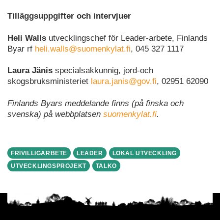
Tilläggsuppgifter och intervjuer
Heli Walls
utvecklingschef för Leader-arbete, Finlands
Byar rf
heli.walls@suomenkylat.fi
, 045 327 1117
Laura Jänis
specialsakkunnig, jord-och
skogsbruksministeriet
laura.janis@gov.fi
, 02951 62090
Finlands Byars meddelande finns (på finska och
svenska) på webbplatsen
suomenkylat.fi
.
FRIVILLIGARBETE
LEADER
LOKAL UTVECKLING
UTVECKLINGSPROJEKT
TALKO