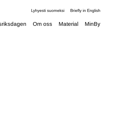
Lyhyesti suomeksi
Briefly in English
sriksdagen
Om oss
Material
MinBy