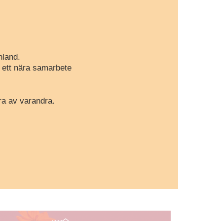
nland.
r ett nära samarbete
ra av varandra.