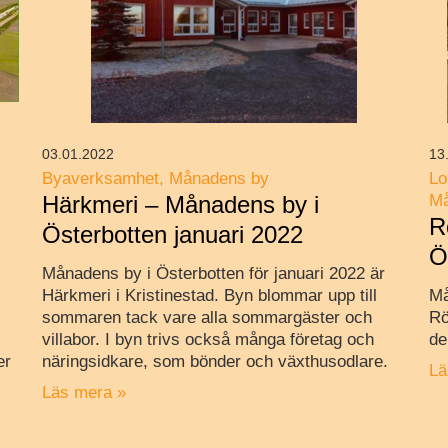
03.01.2022
13
Byaverksamhet
Månadens by
Lo
Härkmeri – Månadens by i
Må
R
Österbotten januari 2022
Ö
Månadens by i Österbotten för januari 2022 är
Härkmeri i Kristinestad. Byn blommar upp till
Må
sommaren tack vare alla sommargäster och
Rö
villabor. I byn trivs också många företag och
de
er
näringsidkare, som bönder och växthusodlare.
Lä
Läs mera »