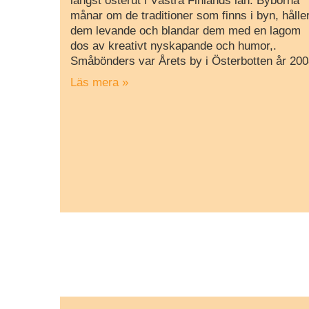
längst österut i Västra Finlands län. Byborna
månar om de traditioner som finns i byn, hålle
dem levande och blandar dem med en lagom
dos av kreativt nyskapande och humor,.
Småbönders var Årets by i Österbotten år 200
Läs mera »