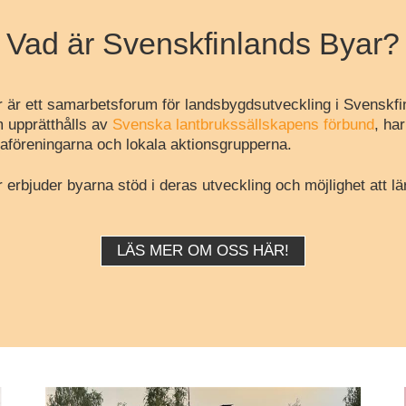
Vad är Svenskfinlands Byar?
 är ett samarbetsforum för landsbygdsutveckling i Svenskfi
 upprätthålls av
Svenska lantbrukssällskapens förbund
, ha
aföreningarna och lokala aktionsgrupperna.
erbjuder byarna stöd i deras utveckling och möjlighet att lä
LÄS MER OM OSS HÄR!