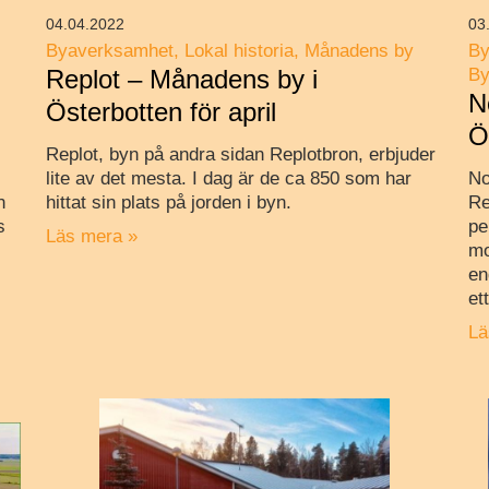
04.04.2022
03
Byaverksamhet
Lokal historia
Månadens by
By
Replot – Månadens by i
By
N
Österbotten för april
Ö
Replot, byn på andra sidan Replotbron, erbjuder
lite av det mesta. I dag är de ca 850 som har
No
n
hittat sin plats på jorden i byn.
Re
s
pe
Läs mera »
mo
en
et
Lä