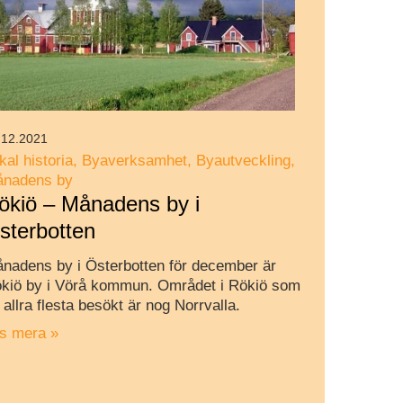
.12.2021
kal historia
Byaverksamhet
Byautveckling
nadens by
ökiö – Månadens by i
sterbotten
nadens by i Österbotten för december är
kiö by i Vörå kommun. Området i Rökiö som
 allra flesta besökt är nog Norrvalla.
s mera »